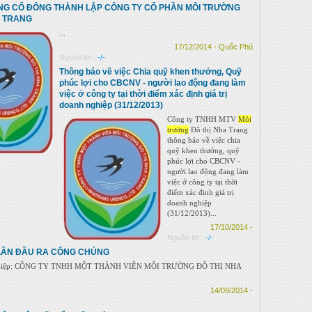
ỒNG CỔ ĐÔNG THÀNH LẬP CÔNG TY CỔ PHẦN MÔI TRƯỜNG
A TRANG
...
17/12/2014 - Quốc Phú
Nguồn tin :
-/-
Thông báo về việc Chia quỹ khen thưởng, Quỹ
phúc lợi cho CBCNV - người lao động đang làm
việc ở công ty tại thời điểm xác định giá trị
doanh nghiệp (31/12/2013)
Công ty TNHH MTV
Môi
trường
Đô thị Nha Trang
thông báo về việc chia
quỹ khen thưởng, quỹ
phúc lợi cho CBCNV -
người lao động đang làm
việc ở công ty tại thời
điểm xác định giá trị
doanh nghiệp
(31/12/2013)...
17/10/2014 -
Nguồn tin :
-/-
LẦN ĐẦU RA CÔNG CHÚNG
ghiệp: CÔNG TY TNHH MỘT THÀNH VIÊN MÔI TRƯỜNG ĐÔ THỊ NHA
14/09/2014 -