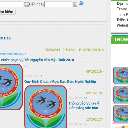
Địa c
Đến ngày
Trang
Tỉnh 
Điện 
Websi
ch Đão
THÔNG
09/03/2018 - TIỂU MAI - HƯƠNG QUỲNH
w.baokhanhhoa.vn
 chức phục vụ Tết Nguyên đán Mậu Tuất 2018
...
09/02/2018 -
Nguồn tin :
-/-
Quy Định Chuẩn Mực Đạo Đức Nghề Nghiệp
...
09/01/2018 -
Nguồn tin :
-/-
Thông báo Vv lấy ý
kiến bằng văn bản
...
13/09/2017 -
Nguồn tin :
-/-