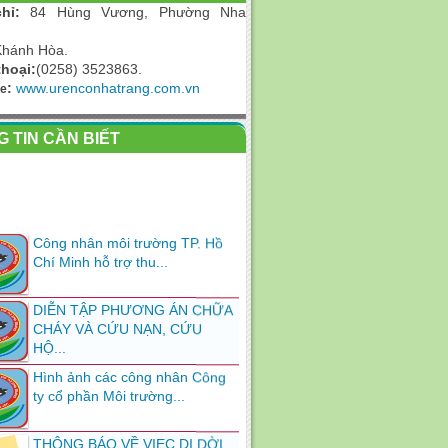
hỉ:
84
Hùng Vương, Phường Nha
Khánh Hòa.
thoại:
(0258) 3523863.
:
www.urenconhatrang.com.vn
te
 TIN CẦN BIẾT
Công nhân môi trường TP. Hồ
Chí Minh hỗ trợ thu...
DIỄN TẬP PHƯƠNG ÁN CHỮA
CHÁY VÀ CỨU NẠN, CỨU
HỘ...
Hình ảnh các công nhân Công
ty cổ phần Môi trường...
THÔNG BÁO VỀ VIẸC DI DỜI,
THAY ĐỔI TRỤ SỞ LÀM