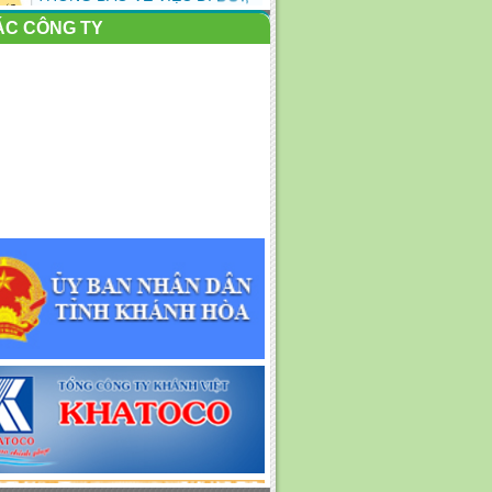
VIỆC...
ÁC CÔNG TY
Nỗ lực sau lũ: Kêu gọi toàn dân
cùng dọn rác, làm...
KẾ HOẠC TỔ CHỨC PHỤC VỤ
TẾT NGUYÊN ĐÁN BÍNH
NGỌ...
Một số hình ảnh Công ty Cổ
phần Môi trường đô thị...
Nỗ lực thu dọn rác dạt vào bờ
biển Nha Trang
Công ty cổ phần Môi trường Đô
thị nha Trang tham...
Thông báo tuyển dụng lao
động Thợ hàn, thợ tiện và...
Công nhân vệ sinh môi trường