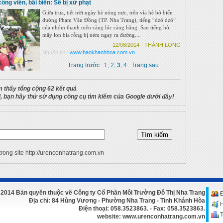
công viên, bãi biển: Sẽ bị xử phạt
Giữa trưa, tiết trời ngày hè nóng nực, trên vỉa hè bờ biển
đường Phạm Văn Đồng (TP. Nha Trang), tiếng “dzô dzô”
của nhóm thanh niên càng lúc càng hăng. Sau tiếng hô,
mấy lon bia rỗng bị ném ngay ra đường....
12/08/2014 - THÀNH LONG
Nguồn tin :
www.baokhanhhoa.com.vn
Trang trước
1
,
2
,
3
,
4
Trang sau
m thấy tổng cộng 62 kết quả
 bạn hãy thử sử dụng công cụ tìm kiếm của Google dưới đây!
trong site http://urenconhatrang.com.vn
2014 Bản quyền thuộc về Công ty Cổ Phần Môi Trường Đô Thị Nha Trang
Đ
Địa chỉ: 84 Hùng Vương - Phường Nha Trang - Tỉnh Khánh Hòa
Điện thoại:
058.3523863.
- Fax: 058.3523863.
T
website: www.urenconhatrang.com.vn