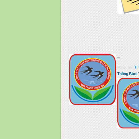
...
Nguồn tin :
Tr
Thông Báo: T