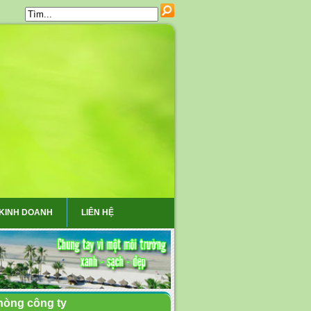
 KINH DOANH
LIÊN HỆ
hòng công ty