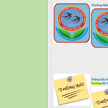
Thường Niê
Thông Báo N
Trường
Đô T