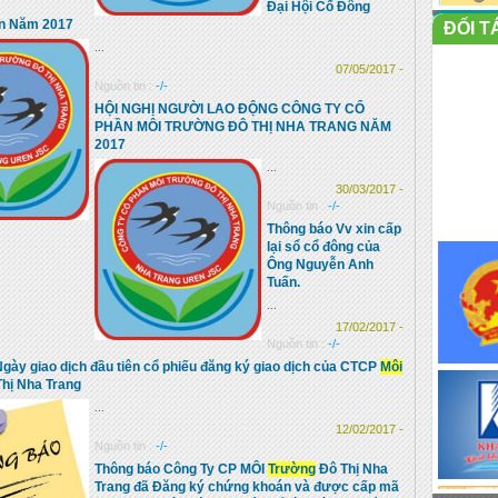
Đại Hội Cổ Đông
n Năm 2017
ĐỐI T
...
07/05/2017 -
Nguồn tin :
-/-
HỘI NGHỊ NGƯỜI LAO ĐỘNG CÔNG TY CỔ
PHẦN MÔI TRƯỜNG ĐÔ THỊ NHA TRANG NĂM
2017
...
30/03/2017 -
Nguồn tin :
-/-
Thông báo Vv xin cấp
lại sổ cổ đông của
Ông Nguyễn Anh
Tuấn.
...
17/02/2017 -
Nguồn tin :
-/-
gày giao dịch đầu tiên cổ phiếu đăng ký giao dịch của CTCP
Môi
hị Nha Trang
...
12/02/2017 -
Nguồn tin :
-/-
Thông báo Công Ty CP MÔI
Trường
Đô Thị Nha
Trang đã Đăng ký chứng khoán và được cấp mã