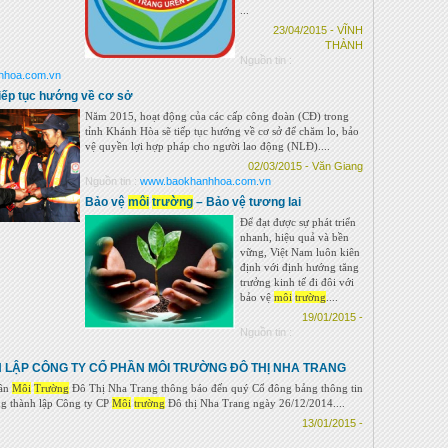
...
23/04/2015 - VĨNH
THÀNH
Nguồn tin :
hhoa.com.vn
iếp tục hướng về cơ sở
Năm 2015, hoạt động của các cấp công đoàn (CĐ) trong
tỉnh Khánh Hòa sẽ tiếp tục hướng về cơ sở để chăm lo, bảo
vệ quyền lợi hợp pháp cho người lao động (NLĐ)....
02/03/2015 - Văn Giang
Nguồn tin :
www.baokhanhhoa.com.vn
Bảo vệ
môi
trường
– Bảo vệ tương lai
Để đạt được sự phát triển
nhanh, hiệu quả và bền
vững, Việt Nam luôn kiên
định với định hướng tăng
trưởng kinh tế đi đôi với
bảo vệ
môi
trường
....
19/01/2015 -
Nguồn tin :
 LẬP CÔNG TY CỔ PHẦN MÔI TRƯỜNG ĐÔ THỊ NHA TRANG
hần
Môi
Trường
Đô Thị Nha Trang thông báo đến quý Cổ đông bảng thông tin
ng thành lập Công ty CP
Môi
trường
Đô thị Nha Trang ngày 26/12/2014....
13/01/2015 -