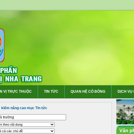
N VỊ TRỰC THUỘC
TIN TỨC
QUAN HỆ CỔ ĐÔNG
DỊCH VỤ
 kiếm nâng cao mục Tin tức
Văn p