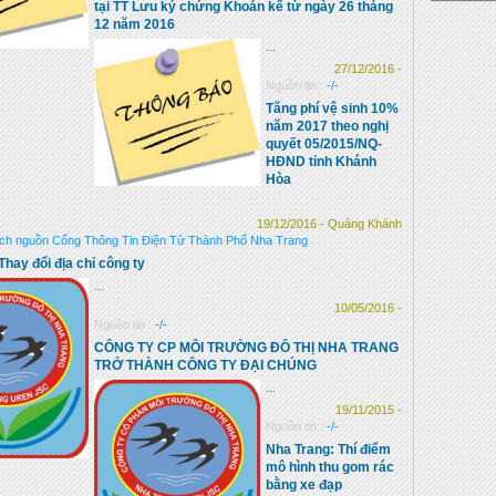
tại TT Lưu ký chứng Khoán kể từ ngày 26 tháng
12 năm 2016
...
27/12/2016 -
Nguồn tin :
-/-
Tăng phí vệ sinh 10%
năm 2017 theo nghị
quyết 05/2015/NQ-
HĐND tỉnh Khánh
Hòa
19/12/2016 - Quảng Khánh
ích nguồn Cổng Thông Tin Điện Tử Thành Phố Nha Trang
hay đổi địa chỉ công ty
...
10/05/2016 -
Nguồn tin :
-/-
CÔNG TY CP MÔI TRƯỜNG ĐÔ THỊ NHA TRANG
TRỞ THÀNH CÔNG TY ĐẠI CHÚNG
...
19/11/2015 -
Nguồn tin :
-/-
Nha Trang: Thí điểm
mô hình thu gom rác
bằng xe đạp