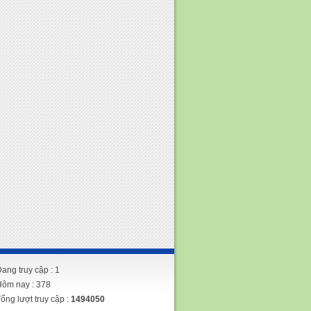
ang truy cập : 1
Hôm nay : 378
ổng lượt truy cập :
1494050