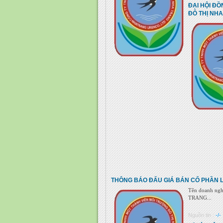
ĐẠI HỘI Đ
ĐÔ THỊ NH
THÔNG BÁO ĐẤU GIÁ BÁN CỔ PHẦN 
Tên doanh n
TRANG...
Nguồn tin :
-/-