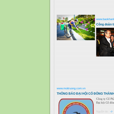
www.baokhan
Công đoàn t
www.moitruong.com.vn
THÔNG BÁO ĐẠI HỘI CỔ ĐÔNG THÀNH
Công ty Cổ P
Đại hội Cổ đô
Nguồn tin :
-/-