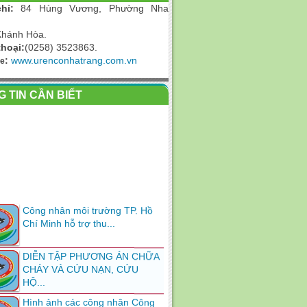
hỉ:
84
Hùng Vương, Phường Nha
Khánh Hòa.
thoại:
(0258) 3523863.
:
www.urenconhatrang.com.vn
te
 TIN CẦN BIẾT
Công nhân môi trường TP. Hồ
Chí Minh hỗ trợ thu...
DIỄN TẬP PHƯƠNG ÁN CHỮA
CHÁY VÀ CỨU NẠN, CỨU
HỘ...
Hình ảnh các công nhân Công