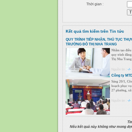
Thời gian :
Kết quả tìm kiếm trên Tin tức
QUY TRÌNH TIẾP NHẬN, THỦ TỤC THỰ
TRƯỜNG ĐÔ THỊ NHA TRANG
Nhằm tạo điều 
quy trình đăn
Thị Nha Trang.
Nguồn tin :
-/-
Công ty MTD
Sáng 20/1, Cô
hoạch phục vụ
27 phường, xã k
Nguồn tin :
-/-
Tì
Nếu kết quả này không như mong đợi,