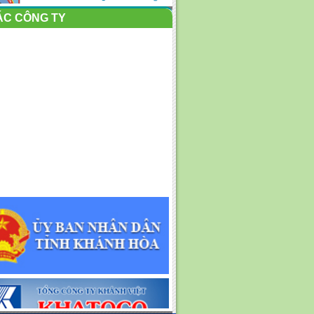
ty cổ phần Môi trường...
ÁC CÔNG TY
THÔNG BÁO VỀ VIẸC DI DỜI,
THAY ĐỔI TRỤ SỞ LÀM
VIỆC...
Nỗ lực sau lũ: Kêu gọi toàn dân
cùng dọn rác, làm...
KẾ HOẠC TỔ CHỨC PHỤC VỤ
TẾT NGUYÊN ĐÁN BÍNH
NGỌ...
Một số hình ảnh Công ty Cổ
phần Môi trường đô thị...
Nỗ lực thu dọn rác dạt vào bờ
biển Nha Trang
Công ty cổ phần Môi trường Đô
thị nha Trang tham...