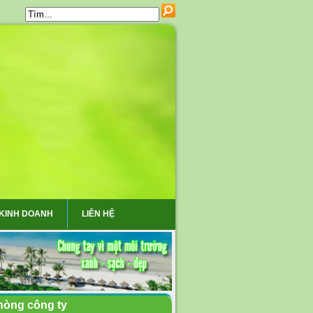
 KINH DOANH
LIÊN HỆ
hòng công ty