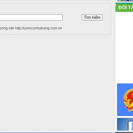
ĐỐI T
trong site http://urenconhatrang.com.vn