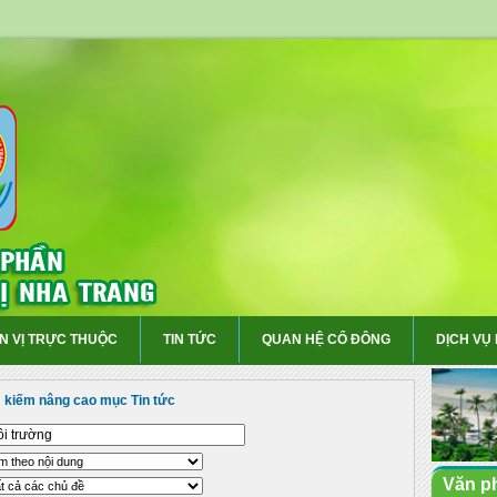
N VỊ TRỰC THUỘC
TIN TỨC
QUAN HỆ CỔ ĐÔNG
DỊCH VỤ
 kiếm nâng cao mục Tin tức
Văn p