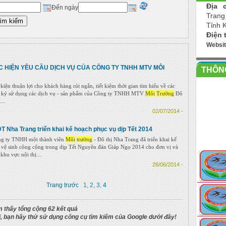
Địa c
Đến ngày
Trang
Tỉnh 
Điện 
Websi
C HIỆN YÊU CẦU DỊCH VỤ CỦA CÔNG TY TNHH MTV MÔI
THÔNG
kiện thuận lợi cho khách hàng rút ngắn, tiết kiệm thời gian tìm hiểu về các
g ký sử dụng các dịch vụ - sản phẩm của Công ty TNHH MTV
Môi
Trường
Đô
...
02/07/2014 -
T Nha Trang triển khai kế hoạch phục vụ dịp Tết 2014
ng ty TNHH một thành viên
Môi
trường
- Đô thị Nha Trang đã triển khai kế
 vệ sinh công cộng trong dịp Tết Nguyên đán Giáp Ngọ 2014 cho đơn vị và
hu vực nội thị....
26/06/2014 -
Trang trước
1
,
2
,
3
,
4
m thấy tổng cộng 62 kết quả
 bạn hãy thử sử dụng công cụ tìm kiếm của Google dưới đây!