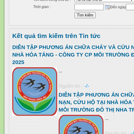
Thời gian :
Đến ngày
Kết quả tìm kiếm trên Tin tức
DIỄN TẬP PHƯƠNG ÁN CHỮA CHÁY VÀ CỨU N
NHÀ HỎA TÁNG - CÔNG TY CP MÔI TRƯỜNG 
2025
...
Nguồn tin :
-/-
DIỄN TẬP PHƯƠNG ÁN CHỮ
NẠN, CỨU HỘ TẠI NHÀ HỎA 
MÔI TRƯỜNG ĐÔ THỊ NHA 
...
Nguồn tin :
-