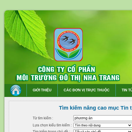
GIỚI THIỆU
CÁC ĐƠN VỊ TRỰC THUỘC
TIN T
Tìm kiếm nâng cao mục Tin 
Từ tìm kiếm :
Lựa chọn kiểu tìm kiếm :
Tìm kiếm trong chủ đề :