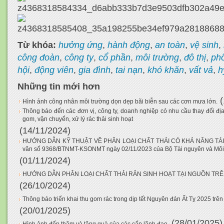
Từ khóa:
hưởng ứng
,
hành động
,
an toàn
,
vệ sinh
,
công đoàn
,
công ty
,
cổ phần
,
môi trường
,
đô thị
,
ph
hội
,
động viên
,
gia đình
,
tai nạn
,
khó khăn
,
vất vả
,
h
Những tin mới hơn
Hình ảnh công nhân môi trường dọn dẹp bãi biễn sau các cơn mưa lớn.
Thông báo đến các đơn vị, công ty, doanh nghiệp có nhu cầu thay đổi địa 
gom, vận chuyển, xử lý rác thải sinh hoạt
(14/11/2024)
HƯỚNG DẪN KỸ THUẬT VỀ PHÂN LOẠI CHẤT THẢI CÓ KHẢ NĂNG TÁI 
văn số 9368/BTNMT-KSONMT ngày 02/11/2023 của Bộ Tài nguyên và Môi
(01/11/2024)
HƯỚNG DẪN PHÂN LOẠI CHẤT THẢI RẮN SINH HOẠT TẠI NGUỒN TRÊN
(26/10/2024)
Thông báo triển khai thu gom rác trong dịp tết Nguyên đán Ất Tỵ 2025 trê
(20/01/2025)
(28/01/2025)