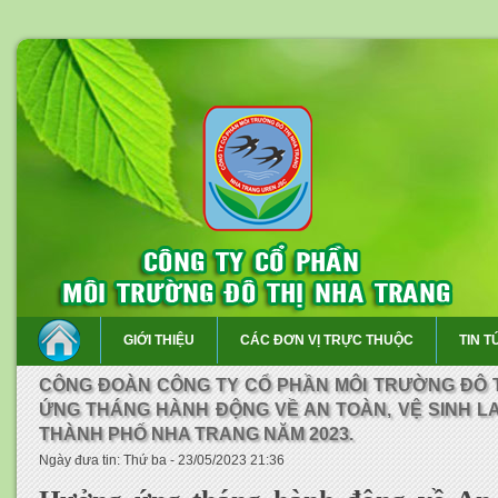
GIỚI THIỆU
CÁC ĐƠN VỊ TRỰC THUỘC
TIN T
CÔNG ĐOÀN CÔNG TY CỔ PHẦN MÔI TRƯỜNG ĐÔ 
ỨNG THÁNG HÀNH ĐỘNG VỀ AN TOÀN, VỆ SINH L
THÀNH PHỐ NHA TRANG NĂM 2023.
Ngày đưa tin: Thứ ba - 23/05/2023 21:36