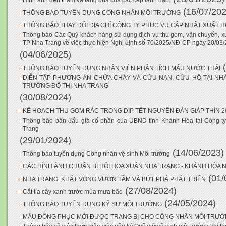
Hình ảnh đến thăm và tặng quà của các cấp lãnh đạo.
(16/07/202
THÔNG BÁO TUYỂN DỤNG CÔNG NHÂN MÔI TRƯỜNG
THÔNG BÁO THAY ĐỔI ĐỊA CHỈ CÔNG TY PHỤC VỤ CẬP NHẬT XUẤT 
Thông báo Các Quý khách hàng sử dụng dịch vụ thu gom, vận chuyển, xử l
TP Nha Trang về việc thực hiện Nghị định số 70/2025/NĐ-CP ngày 20/03
(04/06/2025)
THÔNG BÁO TUYỂN DỤNG NHÂN VIÊN PHÂN TÍCH MẨU NƯỚC THẢI
DIỄN TẬP PHƯƠNG ÁN CHỮA CHÁY VÀ CỨU NẠN, CỨU HỘ TẠI NHÀ
TRƯỜNG ĐÔ THỊ NHA TRANG
(30/08/2024)
KẾ HOẠCH THU GOM RÁC TRONG DỊP TẾT NGUYÊN ĐÁN GIÁP THÌN 2
Thông báo bán đấu giá cổ phần của UBND tỉnh Khánh Hòa tại Công t
Trang
(29/01/2024)
(14/06/2023)
Thông báo tuyển dụng Công nhân vệ sinh Môi trường
CÁC HÌNH ẢNH CHUẨN BỊ HỘI HOA XUÂN NHA TRANG - KHÁNH HÒA 
(01/
NHA TRANG: KHÁT VỌNG VƯƠN TẦM VÀ BỨT PHÁ PHÁT TRIỂN
(27/08/2024)
Cắt tỉa cây xanh trước mùa mưa bão
(24/05/2024)
THÔNG BÁO TUYỂN DỤNG KỸ SƯ MÔI TRƯỜNG
MẨU ĐỒNG PHỤC MỚI ĐƯỢC TRANG BỊ CHO CÔNG NHÂN MÔI TRƯ