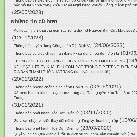
Thông báo về việc thực hiện việc nộp ký Quỹ giữ vệ sinh môi trường khi t
bốc mộ tại Nghĩa trang Phía Bắc và Nghĩ trang Phước Đồng, thành phố N
(25/05/2023)
Những tin cũ hơn
Kế hoạch triển khai thu gom rác trong dịp Tết Nguyên đán Quý Mão 2023 t
(12/01/2023)
(24/06/2022)
Thông báo tuyển dụng Công nhân Đội Dịch Vụ
(01/06
Thông báo về việc chấp nhận đăng ký sử dụng hóa đơn điện tử
(14/
THÔNG BÁO TUYỂN DỤNG CÔNG NHÂN VỆ SINH MÔI TRƯỜNG
KẾ HOẠCH TRIỂN KHAI THU GOM RÁC TRONG DỊP TẾT NGUYÊN ĐÁ
ĐỊA BÀN THÀNH PHỐ NHA TRANG (bấm vào xem chi tiết)
(20/01/2022)
(02/06/2021)
Thông báo phòng chống dịch bệnh Covid-19
Kế hoạch triển khai thu gom rác trong dịp Tết nguyên đán Tân Sửu 20
Trang
(31/01/2021)
(03/11/2020)
Thông báo phát hành Hóa Đơn Điện tử
(15/06
Giấy xác nhận về việc thay đổi nội dung đăng ký doanh nghiệp
(23/03/2020)
Thông báo phát hành Hóa Đơn Điện tử
Quyết định Vv Quy định giá tối đa dịch vụ thu gom, vận chuyển, xử lý rác