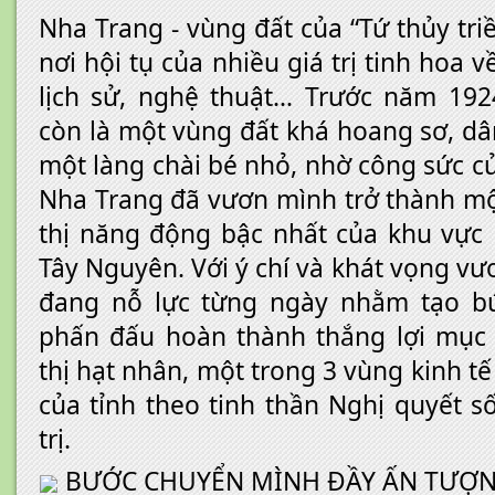
Nha Trang - vùng đất của “Tứ thủy triề
nơi hội tụ của nhiều giá trị tinh hoa v
lịch sử, nghệ thuật… Trước năm 192
còn là một vùng đất khá hoang sơ, dâ
một làng chài bé nhỏ, nhờ công sức củ
Nha Trang đã vươn mình trở thành m
thị năng động bậc nhất của khu vực
Tây Nguyên. Với ý chí và khát vọng v
đang nỗ lực từng ngày nhằm tạo bứ
phấn đấu hoàn thành thắng lợi mục 
thị hạt nhân, một trong 3 vùng kinh tế
của tỉnh theo tinh thần Nghị quyết s
trị.
BƯỚC CHUYỂN MÌNH ĐẦY ẤN TƯỢ