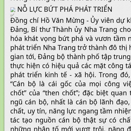
NỖ LỰC BỨT PHÁ PHÁT TRIỂN
Đồng chí Hồ Văn Mừng - Ủy viên dự 
Đảng, Bí thư Thành ủy Nha Trang cho 
hóa khát vọng bứt phá và vươn tầm 
phát triển Nha Trang trở thành đô thị 
gian tới, Đảng bộ thành phố tập trung
thực hiện có hiệu quả các mặt công t
phát triển kinh tế - xã hội. Trong đó,
“Cán bộ là cái gốc của mọi công việ
chốt” của “then chốt”; đặc biệt quan
ngũ cán bộ, nhất là cán bộ lãnh đạo
chất, uy tín, năng lực ngang tầm nhiệ
tác tạo nguồn cán bộ thật sự có ch
những nhân tố mới vượt trội, năng đ