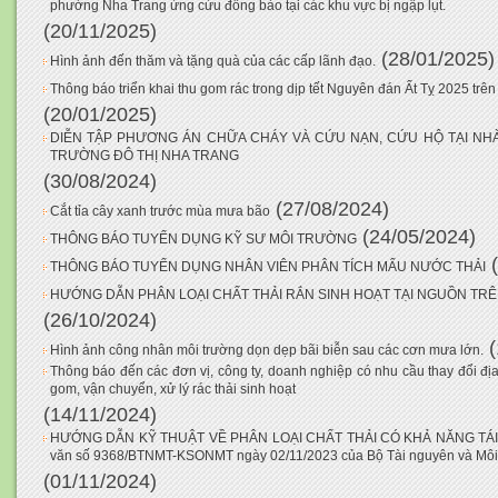
phường Nha Trang ứng cứu đông bào tại các khu vực bị ngập lụt.
(20/11/2025)
(28/01/2025)
Hình ảnh đến thăm và tặng quà của các cấp lãnh đạo.
Thông báo triển khai thu gom rác trong dịp tết Nguyên đán Ất Tỵ 2025 trê
(20/01/2025)
DIỄN TẬP PHƯƠNG ÁN CHỮA CHÁY VÀ CỨU NẠN, CỨU HỘ TẠI NHÀ
TRƯỜNG ĐÔ THỊ NHA TRANG
(30/08/2024)
(27/08/2024)
Cắt tỉa cây xanh trước mùa mưa bão
(24/05/2024)
THÔNG BÁO TUYỂN DỤNG KỸ SƯ MÔI TRƯỜNG
THÔNG BÁO TUYỂN DỤNG NHÂN VIÊN PHÂN TÍCH MẨU NƯỚC THẢI
HƯỚNG DẪN PHÂN LOẠI CHẤT THẢI RẮN SINH HOẠT TẠI NGUỒN TRÊN
(26/10/2024)
Hình ảnh công nhân môi trường dọn dẹp bãi biễn sau các cơn mưa lớn.
Thông báo đến các đơn vị, công ty, doanh nghiệp có nhu cầu thay đổi địa 
gom, vận chuyển, xử lý rác thải sinh hoạt
(14/11/2024)
HƯỚNG DẪN KỸ THUẬT VỀ PHÂN LOẠI CHẤT THẢI CÓ KHẢ NĂNG TÁI 
văn số 9368/BTNMT-KSONMT ngày 02/11/2023 của Bộ Tài nguyên và Môi
(01/11/2024)