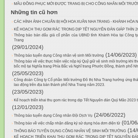
MẨU ĐỒNG PHỤC MỚI ĐƯỢC TRANG BỊ CHO CÔNG NHÂN MÔI TRƯ
Những tin cũ hơn
CÁC HÌNH ẢNH CHUẨN BỊ HỘI HOA XUÂN NHA TRANG - KHÁNH HÒA 
KẾ HOẠCH THU GOM RÁC TRONG DỊP TẾT NGUYÊN ĐÁN GIÁP THÌN 2
Thông báo bán đấu giá cổ phần của UBND tỉnh Khánh Hòa tại Công t
Trang
(29/01/2024)
(14/06/2023)
Thông báo tuyển dụng Công nhân vệ sinh Môi trường
Thông báo về việc thực hiện việc nộp ký Quỹ giữ vệ sinh môi trường khi t
bốc mộ tại Nghĩa trang Phía Bắc và Nghĩ trang Phước Đồng, thành phố N
(25/05/2023)
Công đoàn Công ty Cổ phần Môi trường Đô thị Nha Trang hưởng ứng thá
lao động trên địa bàn thành phố Nha Trang năm 2023.
(23/05/2023)
Kế hoạch triển khai thu gom rác trong dịp Tết Nguyên đán Quý Mão 2023 t
(12/01/2023)
(24/06/2022)
Thông báo tuyển dụng Công nhân Đội Dịch Vụ
(01/06
Thông báo về việc chấp nhận đăng ký sử dụng hóa đơn điện tử
(14/
THÔNG BÁO TUYỂN DỤNG CÔNG NHÂN VỆ SINH MÔI TRƯỜNG
KẾ HOẠCH TRIỂN KHAI THU GOM RÁC TRONG DỊP TẾT NGUYÊN ĐÁ