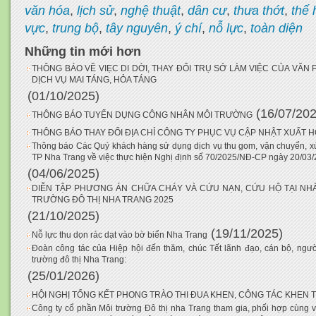
văn hóa
,
lịch sử
,
nghệ thuật
,
dân cư
,
thưa thớt
,
thế 
vực
,
trung bộ
,
tây nguyên
,
ý chí
,
nỗ lực
,
toàn diện
Những tin mới hơn
THÔNG BÁO VỀ VIẸC DI DỜI, THAY ĐỔI TRỤ SỞ LÀM VIỆC CỦA VĂ
DỊCH VỤ MAI TÁNG, HỎA TÁNG
(01/10/2025)
(16/07/202
THÔNG BÁO TUYỂN DỤNG CÔNG NHÂN MÔI TRƯỜNG
THÔNG BÁO THAY ĐỔI ĐỊA CHỈ CÔNG TY PHỤC VỤ CẬP NHẬT XUẤT 
Thông báo Các Quý khách hàng sử dụng dịch vụ thu gom, vận chuyển, xử l
TP Nha Trang về việc thực hiện Nghị định số 70/2025/NĐ-CP ngày 20/03
(04/06/2025)
DIỄN TẬP PHƯƠNG ÁN CHỮA CHÁY VÀ CỨU NẠN, CỨU HỘ TẠI NHÀ
TRƯỜNG ĐÔ THỊ NHA TRANG 2025
(21/10/2025)
(19/11/2025)
Nỗ lực thu dọn rác dạt vào bờ biển Nha Trang
Đoàn công tác của Hiệp hội đến thăm, chúc Tết lãnh đạo, cán bộ, ngư
trường đô thị Nha Trang:
(25/01/2026)
HỘI NGHỊ TỔNG KẾT PHONG TRÀO THI ĐUA KHEN, CÔNG TÁC KHEN
Công ty cổ phần Môi trường Đô thị nha Trang tham gia, phối hợp cùng 