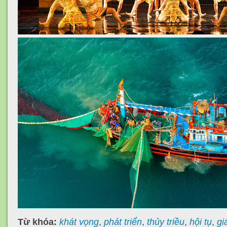
Từ khóa:
khát vọng
,
phát triển
,
thủy triều
,
hội tụ
,
giá