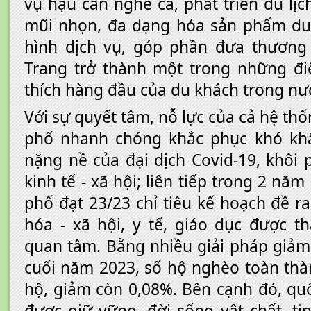
vụ hậu cần nghề cá, phát triển du lịc
mũi nhọn, đa dạng hóa sản phẩm du l
hình dịch vụ, góp phần đưa thương 
Trang trở thành một trong những đ
thích hàng đầu của du khách trong nướ
Với sự quyết tâm, nỗ lực của cả hệ thố
phố nhanh chóng khắc phục khó kh
nặng nề của đại dịch Covid-19, khôi 
kinh tế - xã hội; liên tiếp trong 2 nă
phố đạt 23/23 chỉ tiêu kế hoạch đề ra
hóa - xã hội, y tế, giáo dục được t
quan tâm. Bằng nhiều giải pháp giả
cuối năm 2023, số hộ nghèo toàn thà
hộ, giảm còn 0,08%. Bên cạnh đó, qu
được giữ vững, đời sống vật chất, ti