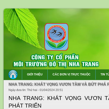
GIỚI THIỆU
CÁC ĐƠN VỊ TRỰC THUỘC
TIN T
NHA TRANG: KHÁT VỌNG VƯƠN TẦM VÀ BỨT PHÁ 
Ngày đưa tin: Thứ hai - 01/04/2024 20:51
NHA TRANG: KHÁT VỌNG VƯƠN T
PHÁT TRIỂN