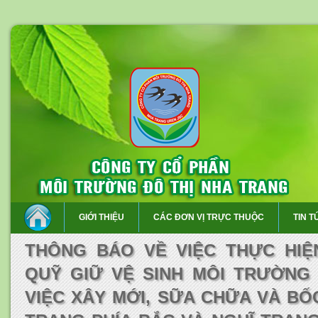
GIỚI THIỆU
CÁC ĐƠN VỊ TRỰC THUỘC
TIN T
THÔNG BÁO VỀ VIỆC THỰC HIỆ
QUỸ GIỮ VỆ SINH MÔI TRƯỜNG 
VIỆC XÂY MỚI, SỮA CHỮA VÀ BỐ