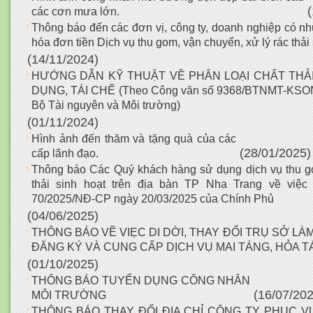
các cơn mưa lớn.
Thông báo đến các đơn vị, công ty, doanh nghiệp có nhu
hóa đơn tiền Dịch vụ thu gom, vận chuyển, xử lý rác thải
(14/11/2024)
HƯỚNG DẪN KỸ THUẬT VỀ PHÂN LOẠI CHẤT THẢI
DỤNG, TÁI CHẾ (Theo Công văn số 9368/BTNMT-KSON
Bộ Tài nguyên và Môi trường)
(01/11/2024)
Hình ảnh đến thăm và tặng quà của các
(28/01/2025)
cấp lãnh đạo.
Thông báo Các Quý khách hàng sử dụng dịch vụ thu go
thải sinh hoạt trên địa bàn TP Nha Trang về việc
70/2025/NĐ-CP ngày 20/03/2025 của Chính Phủ
(04/06/2025)
THÔNG BÁO VỀ VIẸC DI DỜI, THAY ĐỔI TRỤ SỞ L
ĐĂNG KÝ VÀ CUNG CẤP DỊCH VỤ MAI TÁNG, HỎA 
(01/10/2025)
THÔNG BÁO TUYỂN DỤNG CÔNG NHÂN
(16/07/202
MÔI TRƯỜNG
THÔNG BÁO THAY ĐỔI ĐỊA CHỈ CÔNG TY PHỤC V