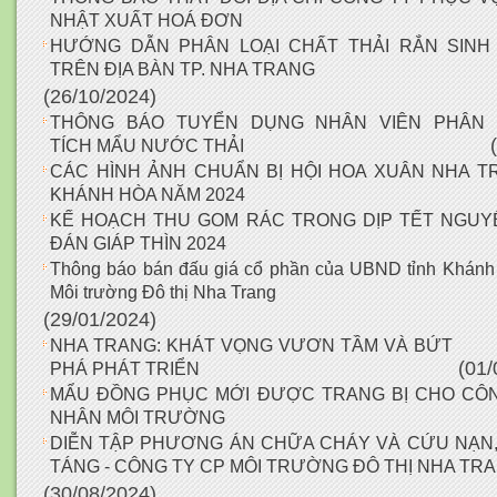
NHẬT XUẤT HOÁ ĐƠN
HƯỚNG DẪN PHÂN LOẠI CHẤT THẢI RẮN SINH
TRÊN ĐỊA BÀN TP. NHA TRANG
(26/10/2024)
THÔNG BÁO TUYỂN DỤNG NHÂN VIÊN PHÂN
TÍCH MẨU NƯỚC THẢI
CÁC HÌNH ẢNH CHUẨN BỊ HỘI HOA XUÂN NHA T
KHÁNH HÒA NĂM 2024
KẾ HOẠCH THU GOM RÁC TRONG DỊP TẾT NGUY
ĐÁN GIÁP THÌN 2024
Thông báo bán đấu giá cổ phần của UBND tỉnh Khánh 
Môi trường Đô thị Nha Trang
(29/01/2024)
NHA TRANG: KHÁT VỌNG VƯƠN TẦM VÀ BỨT
(01/
PHÁ PHÁT TRIỂN
MẨU ĐỒNG PHỤC MỚI ĐƯỢC TRANG BỊ CHO CÔ
NHÂN MÔI TRƯỜNG
DIỄN TẬP PHƯƠNG ÁN CHỮA CHÁY VÀ CỨU NẠN,
TÁNG - CÔNG TY CP MÔI TRƯỜNG ĐÔ THỊ NHA TR
(30/08/2024)