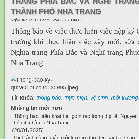
TRANG PHÍA BẮC VÀ NGHĨ TRAN
THÀNH PHỐ NHA TRANG
Ngày đưa tin: Thứ năm - 25/05/2023 04:05
Thông báo về việc thực hiện việc nộp ký 
trường khi thực hiện việc xây mới, sữa
Nghĩa trang Phía Bắc và Nghĩ trang Phư
Nha Trang
Từ khóa:
thông báo
,
thực hiện
,
vệ sinh
,
môi trường
Những tin mới hơn
Thông báo triển khai thu gom rác trong dịp tết Nguyê
trên địa bàn tp Nha Trang
(20/01/2025)
Hình ảnh công nhân môi trường dọn dẹp bãi biễn sau