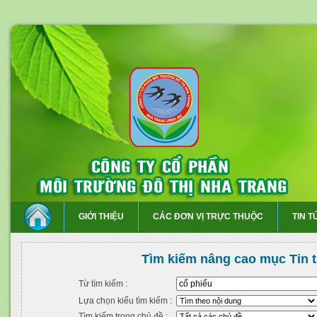
GIỚI THIỆU
CÁC ĐƠN VỊ TRỰC THUỘC
TIN T
Tìm kiếm nâng cao mục Tin 
Từ tìm kiếm :
Lựa chọn kiểu tìm kiếm :
Tìm kiếm trong chủ đề :