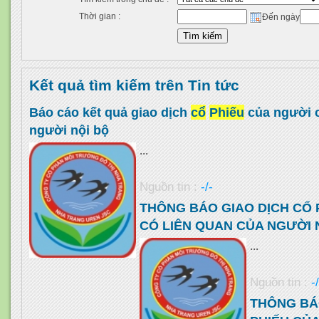
Thời gian :
Đến ngày
Kết quả tìm kiếm trên Tin tức
Báo cáo kết quả giao dịch
cổ
Phiếu
của người c
người nội bộ
...
Nguồn tin :
-/-
THÔNG BÁO GIAO DỊCH CỔ 
CÓ LIÊN QUAN CỦA NGƯỜI 
...
Nguồn tin :
-
THÔNG BÁ