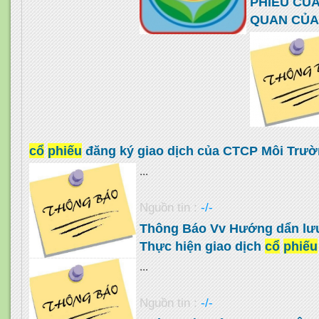
PHIẾU CỦA
QUAN CỦA
cổ
phiếu
đăng ký giao dịch của CTCP Môi Trườ
...
Nguồn tin :
-/-
Thông Báo Vv Hướng dẩn lư
Thực hiện giao dịch
cổ
phiếu
...
Nguồn tin :
-/-