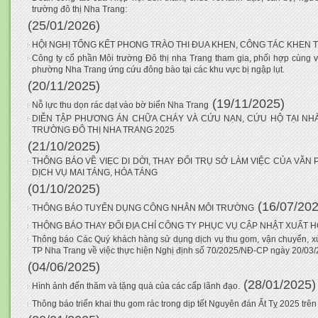
trường đô thị Nha Trang:
(25/01/2026)
HỘI NGHỊ TỔNG KẾT PHONG TRÀO THI ĐUA KHEN, CÔNG TÁC KHEN
Công ty cổ phần Môi trường Đô thị nha Trang tham gia, phối hợp cùng 
phường Nha Trang ứng cứu đông bào tại các khu vực bị ngập lụt.
(20/11/2025)
(19/11/2025)
Nỗ lực thu dọn rác dạt vào bờ biển Nha Trang
DIỄN TẬP PHƯƠNG ÁN CHỮA CHÁY VÀ CỨU NẠN, CỨU HỘ TẠI NHÀ
TRƯỜNG ĐÔ THỊ NHA TRANG 2025
(21/10/2025)
THÔNG BÁO VỀ VIẸC DI DỜI, THAY ĐỔI TRỤ SỞ LÀM VIỆC CỦA VĂ
DỊCH VỤ MAI TÁNG, HỎA TÁNG
(01/10/2025)
(16/07/202
THÔNG BÁO TUYỂN DỤNG CÔNG NHÂN MÔI TRƯỜNG
THÔNG BÁO THAY ĐỔI ĐỊA CHỈ CÔNG TY PHỤC VỤ CẬP NHẬT XUẤT 
Thông báo Các Quý khách hàng sử dụng dịch vụ thu gom, vận chuyển, xử l
TP Nha Trang về việc thực hiện Nghị định số 70/2025/NĐ-CP ngày 20/03
(04/06/2025)
(28/01/2025)
Hình ảnh đến thăm và tặng quà của các cấp lãnh đạo.
Thông báo triển khai thu gom rác trong dịp tết Nguyên đán Ất Tỵ 2025 trê