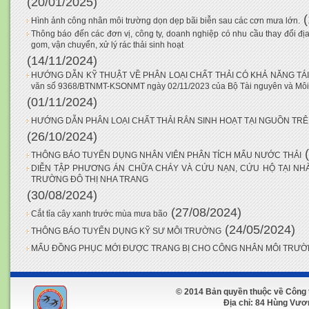
(20/01/2025)
Hình ảnh công nhân môi trường dọn dẹp bãi biễn sau các cơn mưa lớn.
Thông báo đến các đơn vị, công ty, doanh nghiệp có nhu cầu thay đổi địa 
gom, vận chuyển, xử lý rác thải sinh hoạt
(14/11/2024)
HƯỚNG DẪN KỸ THUẬT VỀ PHÂN LOẠI CHẤT THẢI CÓ KHẢ NĂNG TÁI 
văn số 9368/BTNMT-KSONMT ngày 02/11/2023 của Bộ Tài nguyên và Môi
(01/11/2024)
HƯỚNG DẪN PHÂN LOẠI CHẤT THẢI RẮN SINH HOẠT TẠI NGUỒN TRÊN
(26/10/2024)
THÔNG BÁO TUYỂN DỤNG NHÂN VIÊN PHÂN TÍCH MẨU NƯỚC THẢI
DIỄN TẬP PHƯƠNG ÁN CHỮA CHÁY VÀ CỨU NẠN, CỨU HỘ TẠI NHÀ
TRƯỜNG ĐÔ THỊ NHA TRANG
(30/08/2024)
(27/08/2024)
Cắt tỉa cây xanh trước mùa mưa bão
(24/05/2024)
THÔNG BÁO TUYỂN DỤNG KỸ SƯ MÔI TRƯỜNG
MẨU ĐỒNG PHỤC MỚI ĐƯỢC TRANG BỊ CHO CÔNG NHÂN MÔI TRƯ
© 2014 Bản quyền thuộc về Công 
Địa chỉ: 84 Hùng Vương 