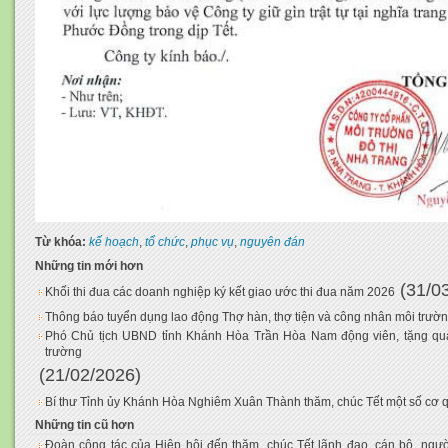
Từ khóa:
kế hoạch
,
tổ chức
,
phục vụ
,
nguyên đán
Những tin mới hơn
(31/0
Khối thi đua các doanh nghiệp ký kết giao ước thi đua năm 2026
Thông báo tuyển dụng lao động Thợ hàn, thợ tiện và công nhân môi trườ
Phó Chủ tịch UBND tỉnh Khánh Hòa Trần Hòa Nam động viên, tặng quà
trường
(21/02/2026)
Bí thư Tỉnh ủy Khánh Hòa Nghiêm Xuân Thành thăm, chúc Tết một số cơ q
Những tin cũ hơn
Đoàn công tác của Hiệp hội đến thăm, chúc Tết lãnh đạo, cán bộ, ngư