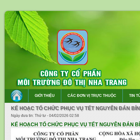
GIỚI THIỆU
CÁC ĐƠN VỊ TRỰC THUỘC
TIN T
KẾ HOẠC TỔ CHỨC PHỤC VỤ TẾT NGUYÊN ĐÁN BÍN
Ngày đưa tin: Thứ tư - 04/02/2026 02:58
KẾ HOẠCH TỔ CHỨC PHỤC VỤ TẾT NGUYÊN ĐÁN BÍ