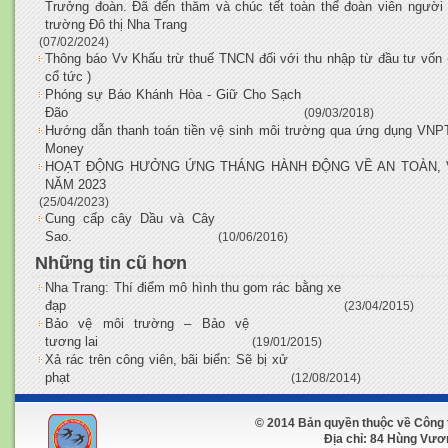
Trưởng đoàn. Đã đến thăm và chúc tết toàn thể đoàn viên người
trường Đô thị Nha Trang
(07/02/2024)
Thông báo Vv Khấu trừ thuế TNCN đối với thu nhập từ đầu tư vốn 
cổ tức )
Phóng sự Báo Khánh Hòa - Giữ Cho Sạch
Đão
(09/03/2018)
Hướng dẫn thanh toán tiền vệ sinh môi trường qua ứng dụng VNP
Money
HOẠT ĐỘNG HƯỞNG ỨNG THÁNG HÀNH ĐỘNG VỀ AN TOÀN, 
NĂM 2023
(25/04/2023)
Cung cấp cây Dầu và Cây
Sao.
(10/06/2016)
Những tin cũ hơn
Nha Trang: Thí điểm mô hình thu gom rác bằng xe
đạp
(23/04/2015)
Bảo vệ môi trường – Bảo vệ
tương lai
(19/01/2015)
Xả rác trên công viên, bãi biển: Sẽ bị xử
phạt
(12/08/2014)
© 2014 Bản quyền thuộc về Công 
Địa chỉ: 84 Hùng Vương 