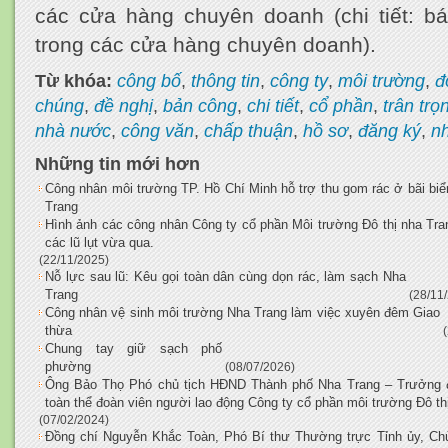
các cửa hàng chuyên doanh (chi tiết: b
trong các cửa hàng chuyên doanh).
Từ khóa:
công bố
,
thông tin
,
công ty
,
môi trường
,
đ
chúng
,
đề nghị
,
bản công
,
chi tiết
,
cổ phần
,
trân trọ
nhà nước
,
công văn
,
chấp thuận
,
hồ sơ
,
đăng ký
,
n
Những tin mới hơn
Công nhân môi trường TP. Hồ Chí Minh hỗ trợ thu gom rác ở bãi bi
Trang
Hình ảnh các công nhân Công ty cổ phần Môi trường Đô thị nha Tra
các lũ lụt vừa qua.
(22/11/2025)
Nỗ lực sau lũ: Kêu gọi toàn dân cùng dọn rác, làm sạch Nha
Trang
(28/11
Công nhân vệ sinh môi trường Nha Trang làm việc xuyên đêm Giao
thừa
Chung tay giữ sạch phố
phường
(08/07/2026)
Ông Bảo Thọ Phó chủ tịch HĐND Thành phố Nha Trang – Trưởng đ
toàn thể đoàn viên người lao động Công ty cổ phần môi trường Đô th
(07/02/2024)
Đồng chí Nguyễn Khắc Toàn, Phó Bí thư Thường trực Tỉnh ủy, Chủ 