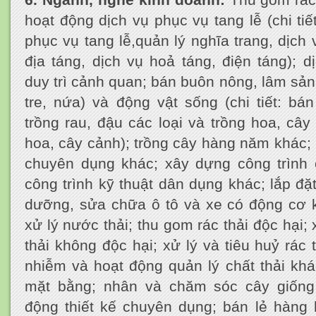
6. Ngành, nghề kinh doanh:
Thu gom rác 
hoạt động dịch vụ phục vụ tang lễ (chi tiế
phục vụ tang lễ,quản lý nghĩa trang, dịch 
địa táng, dịch vụ hoả táng, điện táng); 
duy trì cảnh quan; bán buôn nông, lâm sản 
tre, nứa) và động vật sống (chi tiết: bá
trồng rau, đậu các loại và trồng hoa, cây c
hoa, cây cảnh); trồng cây hàng năm khác;
chuyên dụng khác; xây dựng công trình 
công trình kỹ thuật dân dụng khác; lắp đặ
dưỡng, sửa chữa ô tô và xe có động cơ 
xử lý nước thải; thu gom rác thải độc hại; 
thải không độc hại; xử lý và tiêu huỷ rác t
nhiễm và hoạt động quản lý chất thải khá
mặt bằng; nhân và chăm sóc cây giống
động thiết kế chuyên dụng; bán lẻ hàng