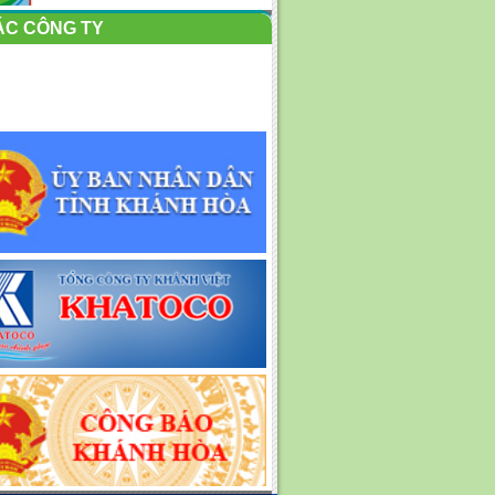
KẾ HOẠC TỔ CHỨC PHỤC VỤ
ÁC CÔNG TY
TẾT NGUYÊN ĐÁN BÍNH
NGỌ...
Một số hình ảnh Công ty Cổ
phần Môi trường đô thị...
Nỗ lực thu dọn rác dạt vào bờ
biển Nha Trang
Công ty cổ phần Môi trường Đô
thị nha Trang tham...
Thông báo tuyển dụng lao
động Thợ hàn, thợ tiện và...
Công nhân vệ sinh môi trường
Nha Trang làm việc...
Bí thư Tỉnh ủy Khánh Hòa
Nghiêm Xuân Thành thăm,...