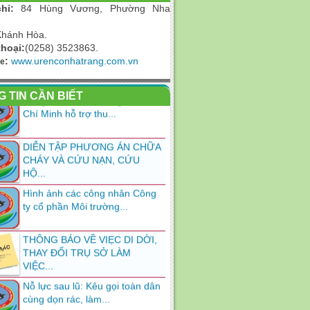
hỉ:
84
Hùng Vương, Phường Nha
Khánh Hòa.
thoại:
(0258) 3523863.
:
www.urenconhatrang.com.vn
te
Công nhân môi trường TP. Hồ
 TIN CẦN BIẾT
Chí Minh hỗ trợ thu...
DIỄN TẬP PHƯƠNG ÁN CHỮA
CHÁY VÀ CỨU NẠN, CỨU
HỘ...
Hình ảnh các công nhân Công
ty cổ phần Môi trường...
THÔNG BÁO VỀ VIẸC DI DỜI,
THAY ĐỔI TRỤ SỞ LÀM
VIỆC...
Nỗ lực sau lũ: Kêu gọi toàn dân
cùng dọn rác, làm...