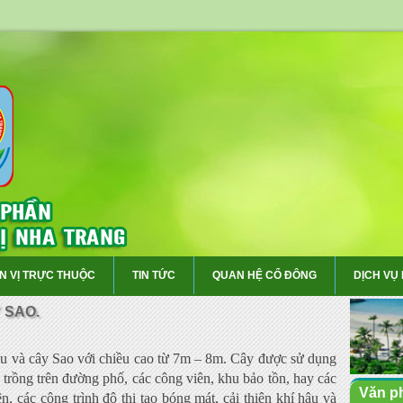
N VỊ TRỰC THUỘC
TIN TỨC
QUAN HỆ CỔ ĐÔNG
DỊCH VỤ
 SAO.
ầu và cây Sao với chiều cao từ 7m – 8m. Cây được sử dụng
 trồng trên đường phố, các công viên, khu bảo tồn, hay các
Văn p
n, các công trình đô thị tạo bóng mát, cải thiện khí hậu và