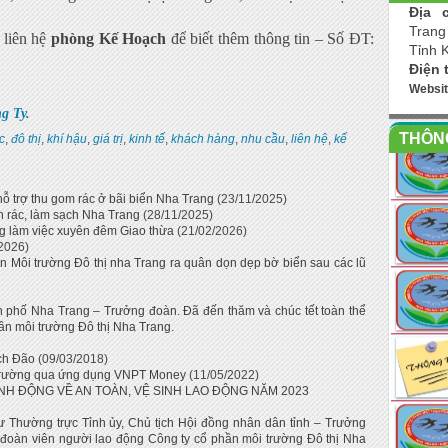
Địa c
Trang
 liên hệ
phòng Kế Hoạch
để biết thêm thông tin – Số ĐT:
Tỉnh 
Điện 
Websi
g Ty.
THÔNG
c
,
đô thị
,
khí hậu
,
giá trị
,
kinh tế
,
khách hàng
,
nhu cầu
,
liên hệ
,
kế
ỗ trợ thu gom rác ở bãi biển Nha Trang
(23/11/2025)
n rác, làm sạch Nha Trang
(28/11/2025)
g làm việc xuyên đêm Giao thừa
(21/02/2026)
2026)
 Môi trường Đô thị nha Trang ra quân dọn dẹp bờ biển sau các lũ
phố Nha Trang – Trưởng đoàn. Đã đến thăm và chúc tết toàn thể
ần môi trường Đô thị Nha Trang.
ch Đão
(09/03/2018)
i trường qua ứng dụng VNPT Money
(11/05/2022)
 ĐỘNG VỀ AN TOÀN, VỆ SINH LAO ĐỘNG NĂM 2023
 Thường trực Tỉnh ủy, Chủ tịch Hội đồng nhân dân tỉnh – Trưởng
 đoàn viên người lao động Công ty cổ phần môi trường Đô thị Nha