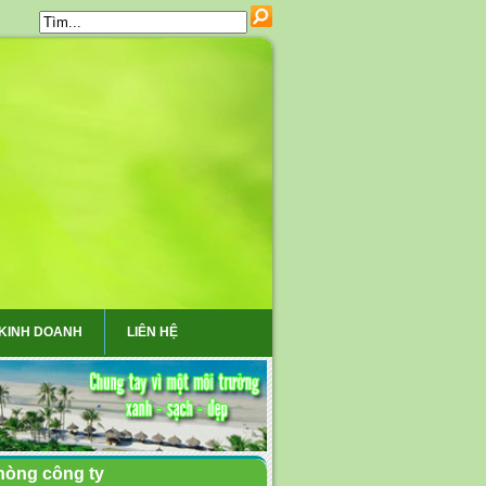
 KINH DOANH
LIÊN HỆ
hòng công ty