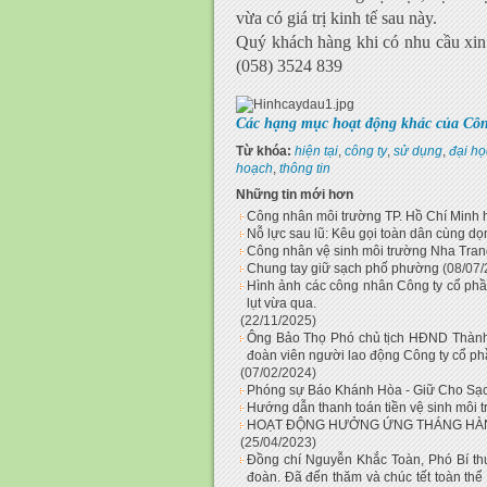
vừa có giá trị kinh tế sau này.
Quý khách hàng khi có nhu cầu xin
(058) 3524 839
Các hạng mục hoạt động khác của Côn
Từ khóa:
hiện tại
,
công ty
,
sử dụng
,
đại họ
hoạch
,
thông tin
Những tin mới hơn
Công nhân môi trường TP. Hồ Chí Minh h
Nỗ lực sau lũ: Kêu gọi toàn dân cùng dọ
Công nhân vệ sinh môi trường Nha Tran
Chung tay giữ sạch phố phường
(08/07/
Hình ảnh các công nhân Công ty cổ phần
lụt vừa qua.
(22/11/2025)
Ông Bảo Thọ Phó chủ tịch HĐND Thành 
đoàn viên người lao động Công ty cổ ph
(07/02/2024)
Phóng sự Báo Khánh Hòa - Giữ Cho Sạ
Hướng dẫn thanh toán tiền vệ sinh mô
HOẠT ĐỘNG HƯỞNG ỨNG THÁNG HÀNH
(25/04/2023)
Đồng chí Nguyễn Khắc Toàn, Phó Bí thư
đoàn. Đã đến thăm và chúc tết toàn thể