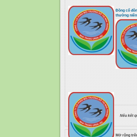
Đồng cổ đôn
thường niê
Nếu kết q
Mở rộng trên