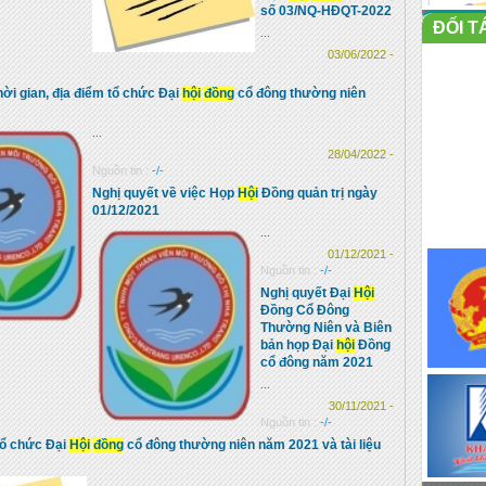
số 03/NQ-HĐQT-2022
ĐỐI T
...
03/06/2022 -
ời gian, địa điểm tổ chức Đại
hội
đồng
cổ đông thường niên
...
28/04/2022 -
Nguồn tin :
-/-
Nghị quyết về việc Họp
Hội
Đồng quản trị ngày
01/12/2021
...
01/12/2021 -
Nguồn tin :
-/-
Nghị quyết Đại
Hội
Đồng Cổ Đông
Thường Niên và Biên
bản họp Đại
hội
Đồng
cổ đông năm 2021
...
30/11/2021 -
Nguồn tin :
-/-
Tổ chức Đại
Hội
đồng
cổ đông thường niên năm 2021 và tài liệu
...