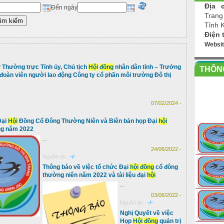
Địa c
Đến ngày
Trang
Tỉnh 
Điện 
Websi
 Thường trực Tỉnh ủy, Chủ tịch
Hội
đồng
nhân dân tỉnh – Trưởng
THÔNG
 đoàn viên người lao động Công ty cổ phần môi trường Đô thị
07/02/2024 -
Đại
Hội
Đồng Cổ Đông Thường Niên và Biên bản họp Đại
hội
ng năm 2022
...
24/06/2022 -
Nguồn tin :
-/-
Thông báo về việc tổ chức Đại
hội
đồng
cổ đông
thường niên năm 2022 và tài liệu đại
hội
...
03/06/2022 -
Nguồn tin :
-/-
Nghị Quyết về việc
Họp
Hội
đồng
quản trị