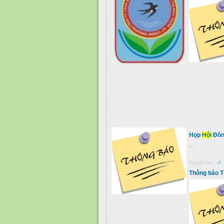
Họp
Hội
Đồng
...
Nguồn tin :
-/-
Thông báo 