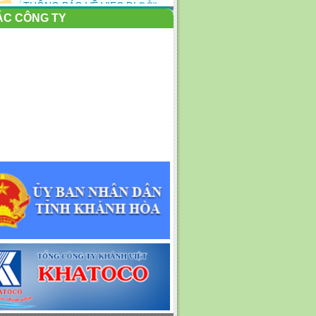
THAY ĐỔI TRỤ SỞ LÀM
ÁC CÔNG TY
VIỆC...
Nỗ lực sau lũ: Kêu gọi toàn dân
cùng dọn rác, làm...
KẾ HOẠC TỔ CHỨC PHỤC VỤ
TẾT NGUYÊN ĐÁN BÍNH
NGỌ...
Một số hình ảnh Công ty Cổ
phần Môi trường đô thị...
Nỗ lực thu dọn rác dạt vào bờ
biển Nha Trang
Công ty cổ phần Môi trường Đô
thị nha Trang tham...
Thông báo tuyển dụng lao
động Thợ hàn, thợ tiện và...