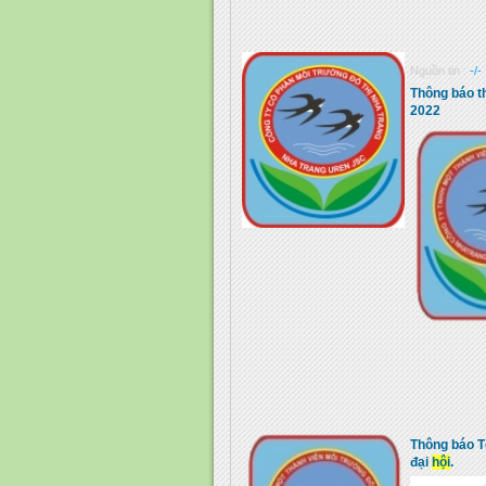
Nguồn tin :
-/-
Thông báo th
2022
Thông báo 
đại
hội
.