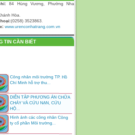
hỉ:
84
Hùng Vương, Phường Nha
Khánh Hòa.
thoại:
(0258) 3523863.
:
www.urenconhatrang.com.vn
te
 TIN CẦN BIẾT
Công nhân môi trường TP. Hồ
Chí Minh hỗ trợ thu...
DIỄN TẬP PHƯƠNG ÁN CHỮA
CHÁY VÀ CỨU NẠN, CỨU
HỘ...
Hình ảnh các công nhân Công
ty cổ phần Môi trường...
THÔNG BÁO VỀ VIẸC DI DỜI,