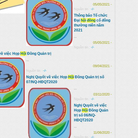
05/05/2021 -
Nguồn tin :
-/-
Thông báo Tổ chức
Đại
hội
đồng
cổ đông
thường niên năm
2021
...
05/05/2021 -
Nguồn tin :
-/-
về việc Họp
Hội
Đồng Quản trị
...
09/04/2021 -
Nguồn tin :
-/-
Nghị Quyết về việc Họp
Hội
Đồng Quản trị số
07/NQ-HĐQT2020
...
03/11/2020 -
Nguồn tin :
-/-
Nghị Quyết về việc
Họp
Hội
Đồng Quản
trị số 06/NQ-
HĐQT2020
...
11/06/2020 -
Nguồn tin :
-/-