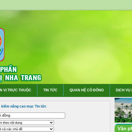
N VỊ TRỰC THUỘC
TIN TỨC
QUAN HỆ CỔ ĐÔNG
DỊCH VỤ
 kiếm nâng cao mục Tin tức
Văn p