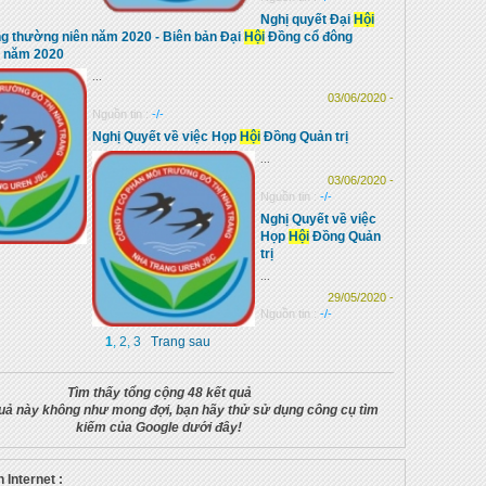
Nghị quyết Đại
Hội
g thường niên năm 2020 - Biên bản Đại
Hội
Đồng cổ đông
n năm 2020
...
03/06/2020 -
Nguồn tin :
-/-
Nghị Quyết về việc Họp
Hội
Đồng Quản trị
...
03/06/2020 -
Nguồn tin :
-/-
Nghị Quyết về việc
Họp
Hội
Đồng Quản
trị
...
29/05/2020 -
Nguồn tin :
-/-
1
,
2
,
3
Trang sau
Tìm thấy tổng cộng 48 kết quả
uả này không như mong đợi, bạn hãy thử sử dụng công cụ tìm
kiếm của Google dưới đây!
 Internet :