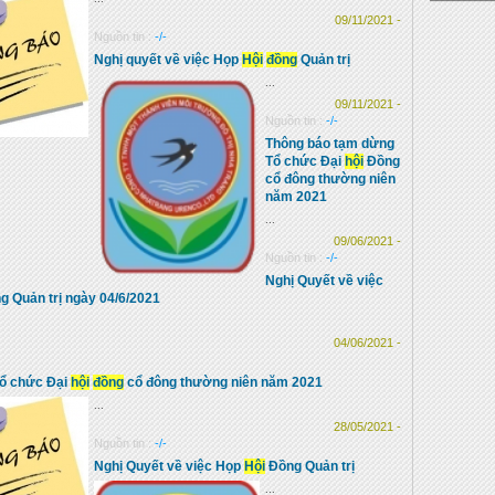
09/11/2021 -
Nguồn tin :
-/-
Nghị quyết về việc Họp
Hội
đồng
Quản trị
...
09/11/2021 -
Nguồn tin :
-/-
Thông báo tạm dừng
Tổ chức Đại
hội
Đồng
cổ đông thường niên
năm 2021
...
09/06/2021 -
Nguồn tin :
-/-
Nghị Quyết về việc
 Quản trị ngày 04/6/2021
04/06/2021 -
Tổ chức Đại
hội
đồng
cổ đông thường niên năm 2021
...
28/05/2021 -
Nguồn tin :
-/-
Nghị Quyết về việc Họp
Hội
Đồng Quản trị
...