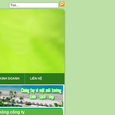
 KINH DOANH
LIÊN HỆ
hòng công ty