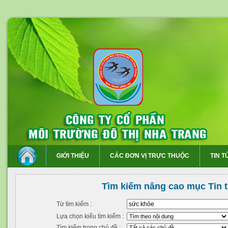
GIỚI THIỆU
CÁC ĐƠN VỊ TRỰC THUỘC
TIN T
Tìm kiếm nâng cao mục Tin 
Từ tìm kiếm :
Lựa chọn kiểu tìm kiếm :
Tìm kiếm trong chủ đề :