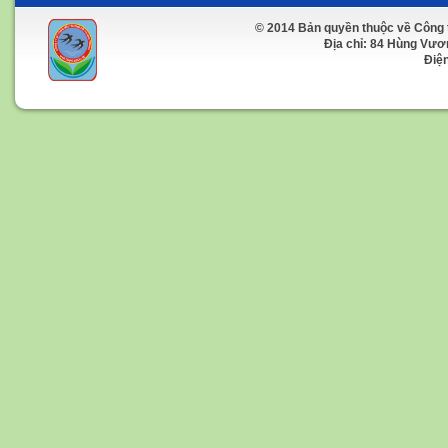
© 2014 Bản quyền thuộc về Công 
Địa chỉ: 84 Hùng Vương 
Điện t