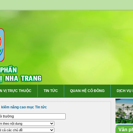
N VỊ TRỰC THUỘC
TIN TỨC
QUAN HỆ CỔ ĐÔNG
DỊCH VỤ
 kiếm nâng cao mục Tin tức
Văn p