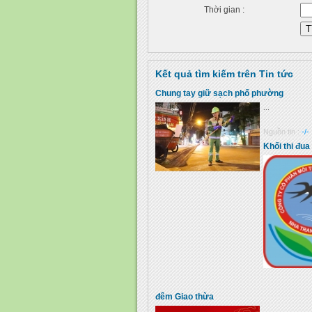
Thời gian :
Kết quả tìm kiếm trên Tin tức
Chung tay giữ sạch phố phường
...
Nguồn tin :
-/-
Khối thi đu
đêm Giao thừa
...