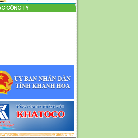
VIỆC...
ÁC CÔNG TY
Nỗ lực sau lũ: Kêu gọi toàn dân
cùng dọn rác, làm...
Một số hình ảnh Công ty Cổ
phần Môi trường đô thị...
KẾ HOẠC TỔ CHỨC PHỤC VỤ
TẾT NGUYÊN ĐÁN BÍNH
NGỌ...
Nỗ lực thu dọn rác dạt vào bờ
biển Nha Trang
Công ty cổ phần Môi trường Đô
thị nha Trang tham...
Thông báo tuyển dụng lao
động Thợ hàn, thợ tiện và...
Công nhân vệ sinh môi trường