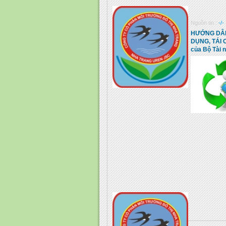
Nguồn tin :
-/-
HƯỚNG DẪN
DỤNG, TÁI 
của Bộ Tài 