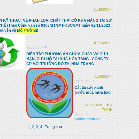
...
16/12/2024 -
 KỸ THUẬT VỀ PHÂN LOẠI CHẤT THẢI CÓ KHẢ NĂNG TÁI SỬ
CHẾ (Theo Công văn số 9368/BTNMT-KSONMT ngày 02/11/2023
nguyên và
Môi
trường
)
...
01/11/2024 -
Nguồn tin :
-/-
DIỄN TẬP PHƯƠNG ÁN CHỮA CHÁY VÀ CỨU
NẠN, CỨU HỘ TẠI NHÀ HỎA TÁNG - CÔNG TY
CP MÔI TRƯỜNG ĐÔ THỊ NHA TRANG
...
30/08/2024 -
Nguồn tin :
-/-
Cắt tỉa cây xanh
trước mùa mưa bão
...
27/08/2024 - THÁI
THỊNH
Nguồn tin :
baokhanhhoa.vn
1
,
2
,
3
,
4
Trang sau