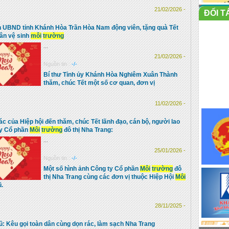
21/02/2026 -
ĐỐI T
h UBND tỉnh Khánh Hòa Trần Hòa Nam động viên, tặng quà Tết
ân vệ sinh
môi
trường
...
21/02/2026 -
Nguồn tin :
-/-
Bí thư Tỉnh ủy Khánh Hòa Nghiêm Xuân Thành
thăm, chúc Tết một số cơ quan, đơn vị
11/02/2026 -
c của Hiệp hội đến thăm, chúc Tết lãnh đạo, cán bộ, người lao
ty Cổ phần
Môi
trường
đô thị Nha Trang:
...
25/01/2026 -
Nguồn tin :
-/-
Một số hình ảnh Công ty Cổ phần
Môi
trường
đô
thị Nha Trang cùng các đơn vị thuộc Hiệp Hội
Môi
ũ.
28/11/2025 -
ũ: Kêu gọi toàn dân cùng dọn rác, làm sạch Nha Trang