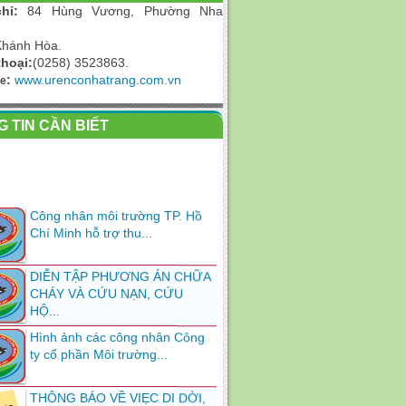
hỉ:
84
Hùng Vương, Phường Nha
Khánh Hòa.
thoại:
(0258) 3523863.
:
www.urenconhatrang.com.vn
te
 TIN CẦN BIẾT
Công nhân môi trường TP. Hồ
Chí Minh hỗ trợ thu...
DIỄN TẬP PHƯƠNG ÁN CHỮA
CHÁY VÀ CỨU NẠN, CỨU
HỘ...
Hình ảnh các công nhân Công
ty cổ phần Môi trường...
THÔNG BÁO VỀ VIẸC DI DỜI,
THAY ĐỔI TRỤ SỞ LÀM