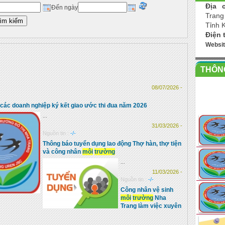
Địa c
Đến ngày
Trang
Tỉnh 
Điện 
Websi
THÔNG
08/07/2026 -
a các doanh nghiệp ký kết giao ước thi đua năm 2026
...
31/03/2026 -
Nguồn tin :
-/-
Thông báo tuyển dụng lao động Thợ hàn, thợ tiện
và công nhân
môi
trường
...
11/03/2026 -
Nguồn tin :
-/-
Công nhân vệ sinh
môi
trường
Nha
Trang làm việc xuyên