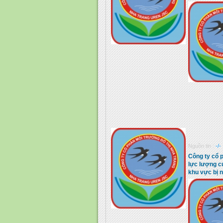
Nguồn tin :
-/-
Công ty cổ 
lực lượng c
khu vực bị n