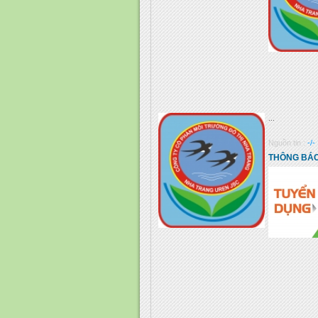
...
Nguồn tin :
-/-
THÔNG BÁO