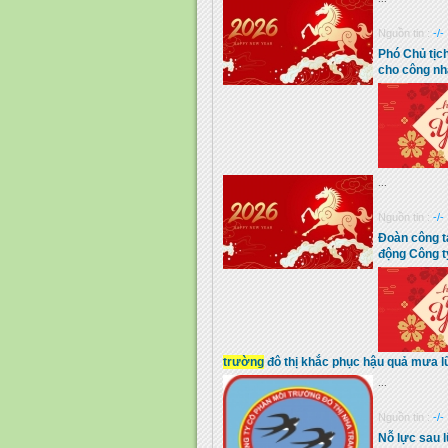
Nguồn tin :
-/-
Phó Chủ tịc
cho công nh
...
Nguồn tin :
-/-
Đoàn công tá
động Công 
trường
đô thị khắc phục hậu quả mưa l
...
Nguồn tin :
-/-
Nỗ lực sau l