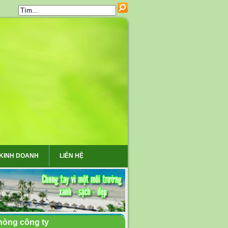
 KINH DOANH
LIÊN HỆ
hòng công ty