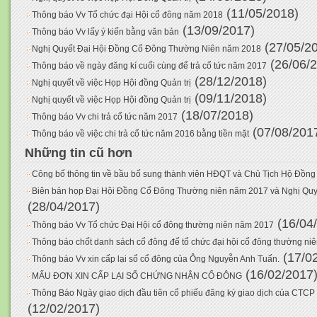
(11/05/2018)
Thông báo Vv Tổ chức đại Hội cổ đông năm 2018
(13/09/2017)
Thông báo Vv lấy ý kiến bằng văn bản
(27/05/2
Nghị Quyết Đại Hội Đồng Cổ Đông Thường Niên năm 2018
(26/06/
Thông báo về ngày đăng kí cuối cùng để trả cổ tức năm 2017
(28/12/2018)
Nghị quyết về việc Họp Hội đồng Quản trị
(09/11/2018)
Nghị quyết về việc Họp Hội đồng Quản trị
(18/07/2018)
Thông báo Vv chi trả cổ tức năm 2017
(07/08/201
Thông báo về việc chi trả cổ tức năm 2016 bằng tiền mặt
Những tin cũ hơn
Công bố thông tin về bầu bố sung thành viên HĐQT và Chủ Tịch Hộ Đồng
Biên bản họp Đại Hội Đồng Cổ Đông Thường niên năm 2017 và Nghị Q
(28/04/2017)
(16/04
Thông báo Vv Tổ chức Đại Hội cổ đông thường niên năm 2017
Thông báo chốt danh sách cổ đông để tổ chức đại hội cổ đông thường ni
(17/0
Thông báo Vv xin cấp lại sổ cổ đông của Ông Nguyễn Anh Tuấn.
(16/02/2017
MẨU ĐƠN XIN CẤP LẠI SỔ CHỨNG NHẬN CỔ ĐÔNG
Thông Báo Ngày giao dịch đầu tiên cổ phiếu đăng ký giao dịch của CTC
(12/02/2017)