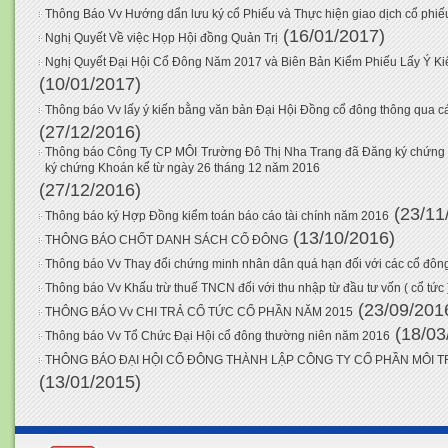
Thông Báo Vv Hướng dẩn lưu ký cổ Phiếu và Thực hiện giao dịch cổ phiế
(16/01/2017)
Nghị Quyết Về việc Họp Hội đồng Quản Trị
Nghị Quyết Đại Hội Cổ Đông Năm 2017 và Biên Bản Kiểm Phiếu Lấy Ý K
(10/01/2017)
Thông báo Vv lấy ý kiến bằng văn bản Đại Hội Đồng cổ đông thông qua c
(27/12/2016)
Thông báo Công Ty CP MÔI Trường Đô Thị Nha Trang đã Đăng ký chứng 
ký chứng Khoán kể từ ngày 26 tháng 12 năm 2016
(27/12/2016)
(23/11
Thông báo ký Hợp Đồng kiểm toán báo cáo tài chính năm 2016
(13/10/2016)
THÔNG BÁO CHỐT DANH SÁCH CỔ ĐÔNG
Thông báo Vv Thay đổi chứng minh nhân dân quá hạn đối với các cổ đông
Thông báo Vv Khấu trừ thuế TNCN đối với thu nhập từ đầu tư vốn ( cổ tức 
(23/09/201
THÔNG BÁO Vv CHI TRẢ CỔ TỨC CỔ PHẦN NĂM 2015
(18/03
Thông báo Vv Tổ Chức Đại Hội cổ đông thường niên năm 2016
THÔNG BÁO ĐẠI HỘI CỔ ĐÔNG THÀNH LẬP CÔNG TY CỔ PHẦN MÔI 
(13/01/2015)