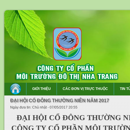
GIỚI THIỆU
CÁC ĐƠN VỊ TRỰC THUỘC
TIN T
ĐẠI HỘI CỔ ĐÔNG THƯỜNG NIÊN NĂM 2017
Ngày đưa tin: Chủ nhật - 07/05/2017 20:55
ĐẠI HỘI CỔ ĐÔNG THƯỜNG NI
CÔNG TY CỔ PHẦN MÔI TRƯỜN