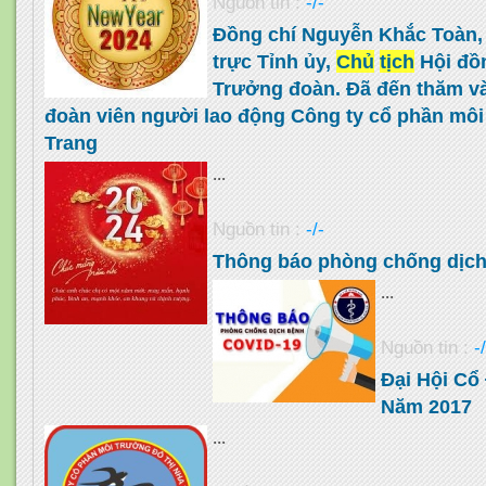
Nguồn tin :
-/-
Đồng chí Nguyễn Khắc Toàn,
trực Tỉnh ủy,
Chủ
tịch
Hội đồn
Trưởng đoàn. Đã đến thăm và 
đoàn viên người lao động Công ty cổ phần môi
Trang
...
Nguồn tin :
-/-
Thông báo phòng chống dịch
...
Nguồn tin :
-
Đại Hội Cổ
Năm 2017
...