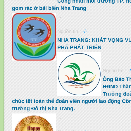
Công nhân môi trường TP. Hồ
gom rác ở bãi biển Nha Trang
...
Nguồn tin :
-/-
NHA TRANG: KHÁT VỌNG V
PHÁ PHÁT TRIỂN
...
Nguồn tin :
-
Ông Bảo T
HĐND Thàn
Trưởng đoà
chúc tết toàn thể đoàn viên người lao động Cô
trường Đô thị Nha Trang.
...