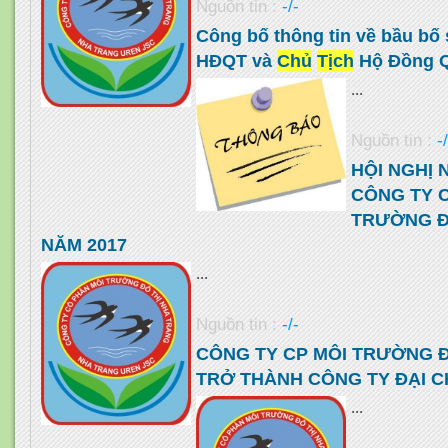
Nguồn tin :
-/-
Công bố thông tin về bầu bố 
HĐQT và
Chủ
Tịch
Hộ Đồng Q
...
Nguồn tin :
-
HỘI NGHỊ
CÔNG TY 
TRƯỜNG Đ
NĂM 2017
...
Nguồn tin :
-/-
CÔNG TY CP MÔI TRƯỜNG Đ
TRỞ THÀNH CÔNG TY ĐẠI 
...