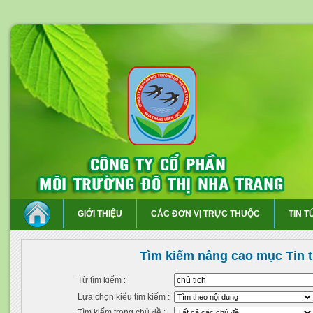
GIỚI THIỆU
CÁC ĐƠN VỊ TRỰC THUỘC
TIN T
Tìm kiếm nâng cao mục Tin 
Từ tìm kiếm :
Lựa chọn kiểu tìm kiếm :
Tìm kiếm trong chủ đề :