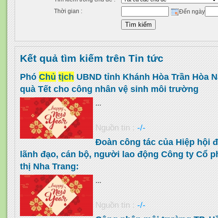
Thời gian :
Đến ngày
Kết quả tìm kiếm trên Tin tức
Phó
Chủ
tịch
UBND tỉnh Khánh Hòa Trần Hòa N
quà Tết cho công nhân vệ sinh môi trường
...
Nguồn tin :
-/-
Đoàn công tác của Hiệp hội đ
lãnh đạo, cán bộ, người lao động Công ty Cổ 
thị Nha Trang:
...
Nguồn tin :
-/-